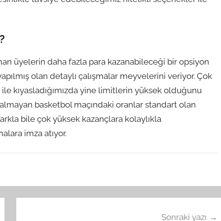
?
an üyelerin daha fazla para kazanabileceği bir opsiyon
pılmış olan detaylı çalışmalar meyvelerini veriyor. Çok
 ile kıyasladığımızda yine limitlerin yüksek olduğunu
a kalmayan basketbol maçındaki oranlar standart olan
arkla bile çok yüksek kazançlara kolaylıkla
malara imza atıyor.
Sonraki yazı