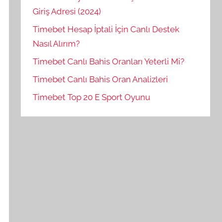
Giriş Adresi (2024)
Timebet Hesap İptali İçin Canlı Destek
Nasıl Alırım?
Timebet Canlı Bahis Oranları Yeterli Mi?
Timebet Canlı Bahis Oran Analizleri
Timebet Top 20 E Sport Oyunu