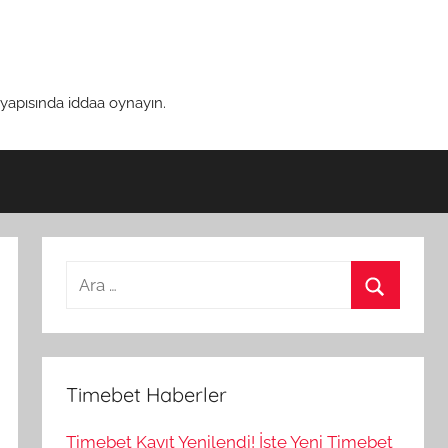
ltyapısında iddaa oynayın.
Timebet Haberler
Timebet Kayıt Yenilendi! İşte Yeni Timebet