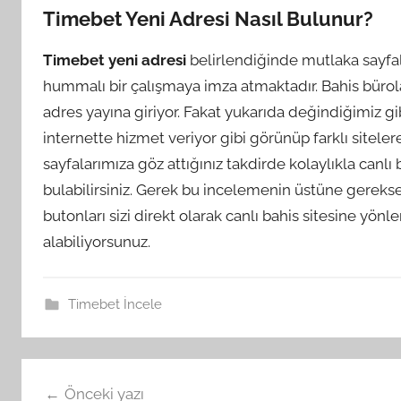
Timebet Yeni Adresi Nasıl Bulunur?
Timebet yeni adresi
belirlendiğinde mutlaka sayfalar
hummalı bir çalışmaya imza atmaktadır. Bahis bürol
adres yayına giriyor. Fakat yukarıda değindiğimiz g
internette hizmet veriyor gibi görünüp farklı sitele
sayfalarımıza göz attığınız takdirde kolaylıkla canlı 
bulabilirsiniz. Gerek bu incelemenin üstüne gerekse
butonları sizi direkt olarak canlı bahis sitesine yön
alabiliyorsunuz.
Timebet İncele
Yazı
Önceki yazı