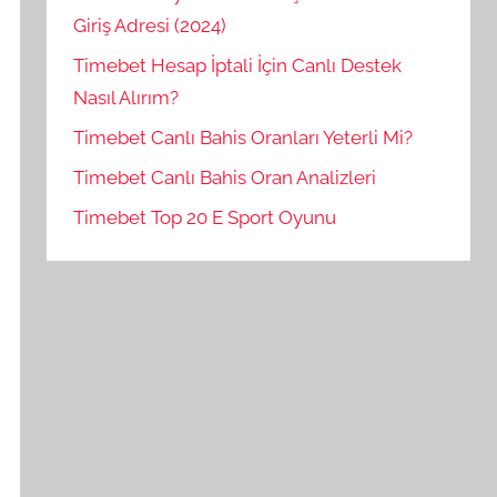
Giriş Adresi (2024)
Timebet Hesap İptali İçin Canlı Destek
Nasıl Alırım?
Timebet Canlı Bahis Oranları Yeterli Mi?
Timebet Canlı Bahis Oran Analizleri
Timebet Top 20 E Sport Oyunu