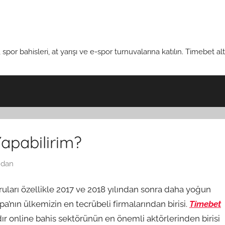
 spor bahisleri, at yarışı ve e-spor turnuvalarına katılın. Timebet a
apabilirim?
ndan
ruları özellikle 2017 ve 2018 yılından sonra daha yoğun
a’nın ülkemizin en tecrübeli firmalarından birisi.
Timebet
ndır online bahis sektörünün en önemli aktörlerinden birisi