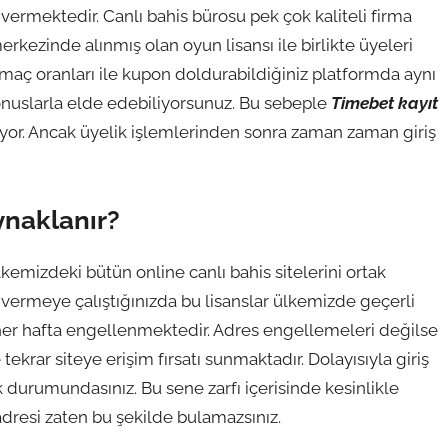
vermektedir. Canlı bahis bürosu pek çok kaliteli firma
rkezinde alınmış olan oyun lisansı ile birlikte üyeleri
k maç oranları ile kupon doldurabildiğiniz platformda aynı
bonuslarla elde edebiliyorsunuz. Bu sebeple
Timebet kayıt
iyor. Ancak üyelik işlemlerinden sonra zaman zaman giriş
naklanır?
emizdeki bütün online canlı bahis sitelerini ortak
 vermeye çalıştığınızda bu lisanslar ülkemizde geçerli
 her hafta engellenmektedir. Adres engellemeleri değilse
tekrar siteye erişim fırsatı sunmaktadır. Dolayısıyla giriş
urumundasınız. Bu sene zarfı içerisinde kesinlikle
dresi zaten bu şekilde bulamazsınız.