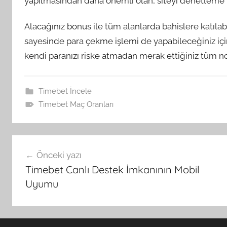
yapılmasından daha önemli olan, siteyi denetleme fı
Alacağınız bonus ile tüm alanlarda bahislere katılabil
sayesinde para çekme işlemi de yapabileceğiniz için 
kendi paranızı riske atmadan merak ettiğiniz tüm no
Timebet İncele
Timebet Maç Oranları
Yazı
Önceki yazı
gezinmesi
Timebet Canlı Destek İmkanının Mobil
Uyumu